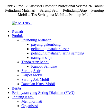
Pabrik Produk Aksesori Otomotif Profesional Selama 26 Tahun:
Pelindung Matahari -- Sarung Setir -- Pelindung Atap -- Penutup
Mobil -- Tas Serbaguna Mobil -- Penutup Mobil
Rumah
Produk
Pelindung Matahari
payung gelembung
pelindung matahari laser
pelindung matahari jaring samping
naungan salju
Tenda Atap Mobil
Kanopi Samping
Sarung Setir
Karpet Mobil
Sarung Jok Mobil
Bantalan Kursi Mobil
Berita
Pertanyaan yang Sering Diajukan (FAQ)
Tentang Kami
Menghormati
Organisasi